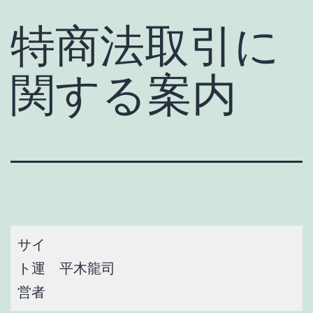
コ
特商法取引に
ン
テ
関する案内
ン
ツ
へ
ス
キ
ッ
プ
サイ
ト運
平木龍司
営者